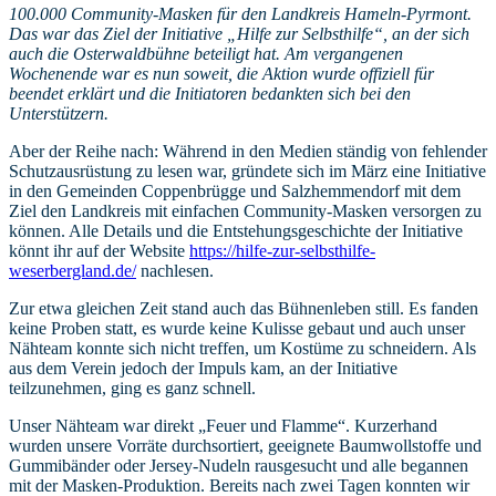
100.000 Community-Masken für den Landkreis Hameln-Pyrmont.
Das war das Ziel der Initiative „Hilfe zur Selbsthilfe“, an der sich
auch die Osterwaldbühne beteiligt hat. Am vergangenen
Wochenende war es nun soweit, die Aktion wurde offiziell für
beendet erklärt und die Initiatoren bedankten sich bei den
Unterstützern.
Aber der Reihe nach: Während in den Medien ständig von fehlender
Schutzausrüstung zu lesen war, gründete sich im März eine Initiative
in den Gemeinden Coppenbrügge und Salzhemmendorf mit dem
Ziel den Landkreis mit einfachen Community-Masken versorgen zu
können. Alle Details und die Entstehungsgeschichte der Initiative
könnt ihr auf der Website
https://hilfe-zur-selbsthilfe-
weserbergland.de/
nachlesen.
Zur etwa gleichen Zeit stand auch das Bühnenleben still. Es fanden
keine Proben statt, es wurde keine Kulisse gebaut und auch unser
Nähteam konnte sich nicht treffen, um Kostüme zu schneidern. Als
aus dem Verein jedoch der Impuls kam, an der Initiative
teilzunehmen, ging es ganz schnell.
Unser Nähteam war direkt „Feuer und Flamme“. Kurzerhand
wurden unsere Vorräte durchsortiert, geeignete Baumwollstoffe und
Gummibänder oder Jersey-Nudeln rausgesucht und alle begannen
mit der Masken-Produktion. Bereits nach zwei Tagen konnten wir