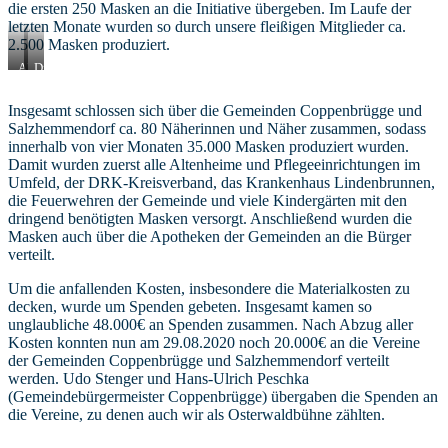
die ersten 250 Masken an die Initiative übergeben. Im Laufe der
letzten Monate wurden so durch unsere fleißigen Mitglieder ca.
2.500 Masken produziert.
Alle
Die
Masken
Maskenproduktion
wurden
lief
Insgesamt schlossen sich über die Gemeinden Coppenbrügge und
aus
schnell
Salzhemmendorf ca. 80 Näherinnen und Näher zusammen, sodass
Stoffresten
auf
hergestellt.
Hochtouren.
innerhalb von vier Monaten 35.000 Masken produziert wurden.
Damit wurden zuerst alle Altenheime und Pflegeeinrichtungen im
Umfeld, der DRK-Kreisverband, das Krankenhaus Lindenbrunnen,
die Feuerwehren der Gemeinde und viele Kindergärten mit den
dringend benötigten Masken versorgt. Anschließend wurden die
Masken auch über die Apotheken der Gemeinden an die Bürger
verteilt.
Um die anfallenden Kosten, insbesondere die Materialkosten zu
decken, wurde um Spenden gebeten. Insgesamt kamen so
unglaubliche 48.000€ an Spenden zusammen. Nach Abzug aller
Kosten konnten nun am 29.08.2020 noch 20.000€ an die Vereine
der Gemeinden Coppenbrügge und Salzhemmendorf verteilt
werden. Udo Stenger und Hans-Ulrich Peschka
(Gemeindebürgermeister Coppenbrügge) übergaben die Spenden an
die Vereine, zu denen auch wir als Osterwaldbühne zählten.